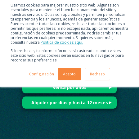
Usamos cookies para mejorar nuestro sitio web. Algunas son
esenciales para mantener el buen funcionamiento del sitio y
nuestros servicios. Otras son opcionales y permiten personalizar
tu experiencia y los anuncios, además de generar estadísticas.
Puedes aceptar todas las cookies, rechazar todas las opciones o
permitir las que prefieras. Si no escojes nada, aplicaremos nuestra
configuración de cookies predeterminada. Podrás cambiar tus
preferencias en cualquier momento. Si quieres saber más,
consulta nuestra
Política de cookies aquí.
¿Qué estás buscando?
Si lo rechazas, tu información no será rastreada cuando visites
este sitio web. Estas cookies serán usadas en tu navegador para
recordar sus preferencias.
Comprar carros usados
Configuración
Acepto
Rechazo
Renta por años
Para personas
Alquiler por días y hasta 12 meses
Para personas
Para empresas
Para empresas